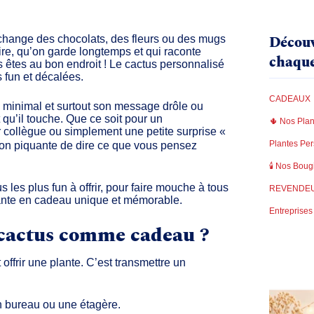
Découv
change des chocolats, des fleurs ou des mugs
re, qu’on garde longtemps et qui raconte
chaque
 êtes au bon endroit ! Le
cactus personnalisé
s fun et décalées.
CADEAUX
n minimal
et surtout son
message drôle ou
ant qu’il touche. Que ce soit pour un
🌵 Nos Plan
 collègue
ou simplement une petite surprise «
Plantes Per
açon piquante de dire ce que vous pensez
🕯️ Nos Boug
 les plus fun
à offrir, pour faire mouche à tous
REVENDE
ante en
cadeau unique et mémorable
.
Entreprises
 cactus comme cadeau ?
 offrir une plante. C’est transmettre un
un bureau ou une étagère.