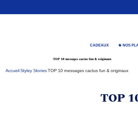
Passer
au
contenu
de
la
page
CADEAUX
🌵 NOS PL
TOP 10 messages cactus fun & originaux
Accueil
Styley Stories
TOP 10 messages cactus fun & originaux
/
/
TOP 10