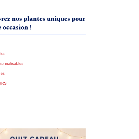
rez nos plantes uniques pour
 occasion !
tes
sonnalisables
ies
URS