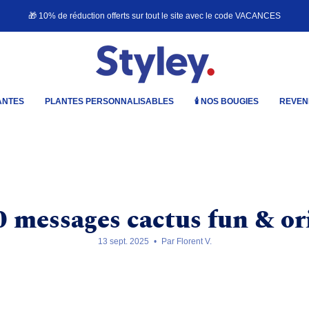
🎁 10% de réduction offerts sur tout le site avec le code
VACANCES
ANTES
PLANTES PERSONNALISABLES
🕯️ NOS BOUGIES
REVEN
 messages cactus fun & or
13 sept. 2025
Par Florent V.