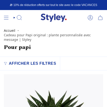
Passer
🎁 10% de réduction offerts sur tout le site avec le code
VACANCES
au
contenu
de
la
RECHERCHE
COMPTE
page
Accueil
Cadeau pour Papi original : plante personnalisée avec
message | Styley
Pour papi
AFFICHER LES FILTRES