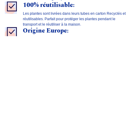
100% réutilisable:
Les plantes sont livrées dans leurs tubes en carton Recyclés et
réutilisables. Parfait pour protéger les plantes pendant le
transport et le réutiliser à la maison.
Origine Europe:
Les plantes proviennent d'Europe : France et Pays Bas. Les pots
métalliques sont produits en France, tout comme les tubes de
protection.
100% recyclable:
Nos pots sont en métal et 100% recyclables. Nos tubes sont en
carton et également 100% recyclables.
Fait en France:
Les plantes en pots sont créées, personnalisées, empotées et
expédiées à la main depuis notre Atelier à Chantilly en France.
Option personnalisation :
Créez vos propres