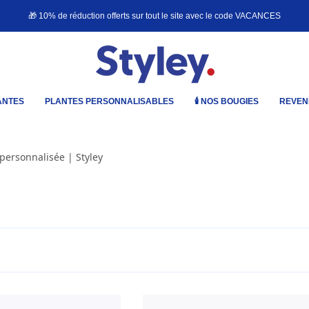
🎁 10% de réduction offerts sur tout le site avec le code
VACANCES
ANTES
PLANTES PERSONNALISABLES
🕯️ NOS BOUGIES
REVEN
personnalisée | Styley