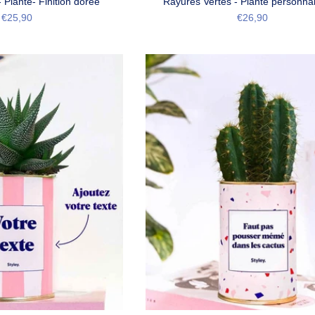
Plante- Finition dorée
Rayures Vertes - Plante personnal
€25,90
€26,90