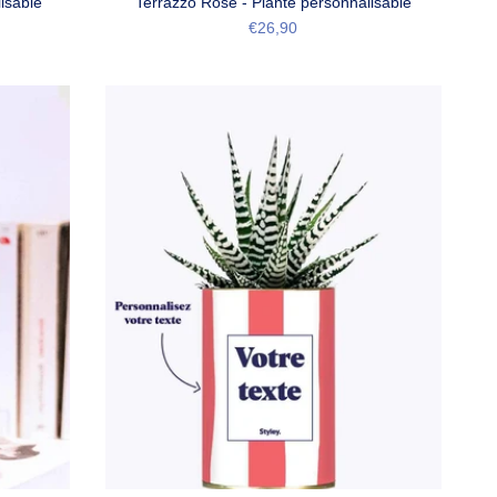
isable
Terrazzo Rose - Plante personnalisable
€26,90