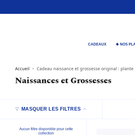
Passer
au
contenu
de
la
page
CADEAUX
🌵 NOS PL
Accueil
Cadeau naissance et grossesse original : plante 
Naissances et Grossesses
MASQUER LES FILTRES
Aucun filtre disponible pour cette
collection