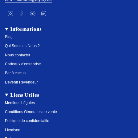
I
F
P
L
n
a
i
i
s
c
n
n
t
e
t
k
Informations
a
b
e
e
g
o
r
d
Blog
r
o
e
i
a
k
s
n
Qui Sommes-Nous ?
m
t
Nous contacter
Cadeaux d'entreprise
Bar à cactus
Devenir Revendeur
Liens Utiles
Mentions Légales
Conditions Générales de vente
Politique de confidentialité
Livraison