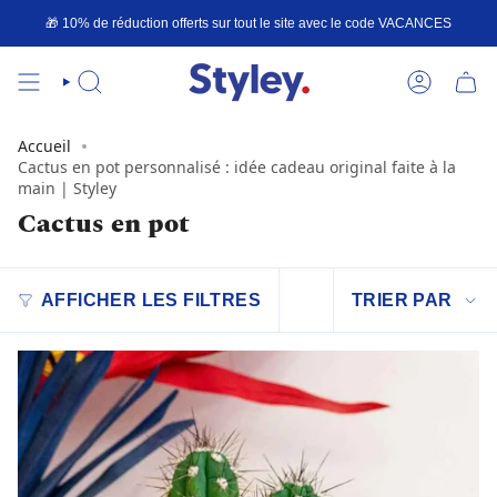
Passer
🎁 10% de réduction offerts sur tout le site avec le code
VACANCES
au
contenu
de
la
RECHERCHE
COMPTE
page
Accueil
Cactus en pot personnalisé : idée cadeau original faite à la
main | Styley
Cactus en pot
Trier
AFFICHER LES FILTRES
TRIER PAR
par