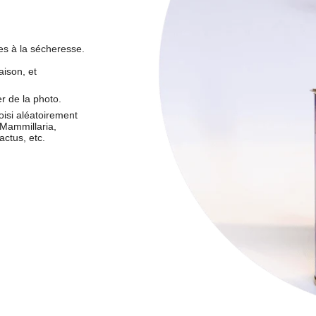
es à la sécheresse.
aison, et
r de la photo.
oisi aléatoirement
 Mammillaria,
ctus, etc.