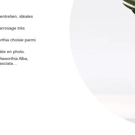
entretien, idéales
rrosage très
rthia choisie parmi
tée en photo.
Haworthia Alba,
Fasciata…