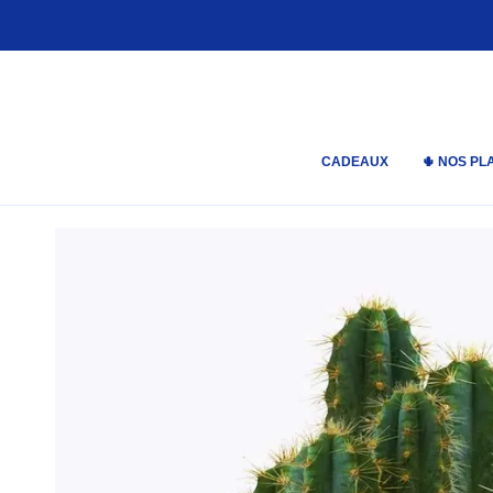
Passer
au
contenu
de
la
page
CADEAUX
🌵 NOS PL