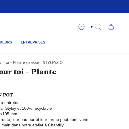
COMPTE
RECHERCHE
DEURS
ENTREPRISES
ur toi - Plante grasse I STYLEY.CO
our toi - Plante
N POT
e à entretenir
ar Styley et 100% recyclable
75x105 mm
rente, leur hauteur et leur forme peut donc varier
 main dans notre atelier à Chantilly