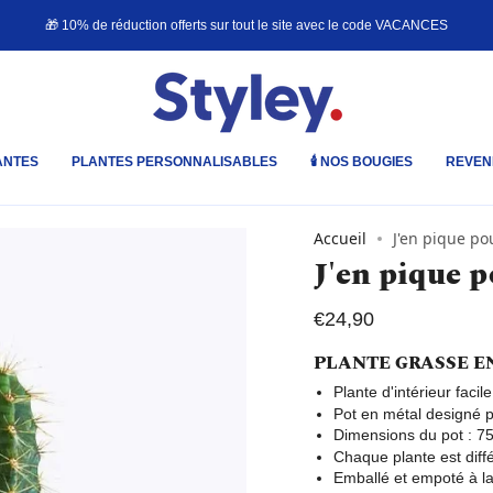
🎁 10% de réduction offerts sur tout le site avec le code
VACANCES
ANTES
PLANTES PERSONNALISABLES
🕯️ NOS BOUGIES
REVEN
Accueil
J'en pique po
J'en pique p
€24,90
PLANTE GRASSE E
Plante d'intérieur facil
Pot en métal designé p
Dimensions du pot : 
Chaque plante est diffé
Emballé et empoté à la