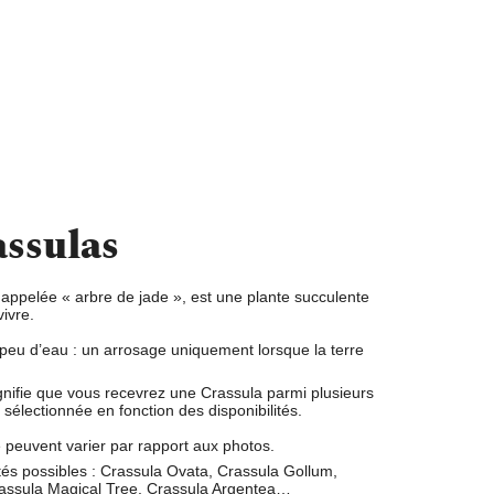
assulas
appelée « arbre de jade », est une
plante succulente
vivre
.
 peu d’eau : un
arrosage uniquement lorsque la terre
gnifie que vous recevrez une Crassula parmi plusieurs
sélectionnée en fonction des disponibilités.
le peuvent varier par rapport aux photos.
és possibles : Crassula Ovata, Crassula Gollum,
rassula Magical Tree, Crassula Argentea…