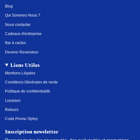
g
o
r
d
Blog
r
o
e
i
a
k
s
n
Qui Sommes-Nous ?
m
t
Nous contacter
Cadeaux d'entreprise
Bar à cactus
Devenir Revendeur
Liens Utiles
Mentions Légales
Conditions Générales de vente
Politique de confidentialité
Livraison
Retours
Code Promo Styley
Inscription newsletter