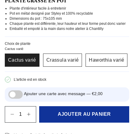
PLANTE GRASSE EN POT
Plante d'intérieur facile à entretenir
Pot en métal designé par Styley et 100% recyclable
Dimensions du pot : 75x105 mm
Chaque plante est différente, leur hauteur et leur forme peut donc varier
Emballé et empoté à la main dans notre atelier à Chantilly
Choix de plante
Cactus varié
Cactus varié
Crassula varié
Haworthia varié
L'article est en stock
Ajouter une carte avec message —
€2,00
Quantité
AJOUTER AU PANIER