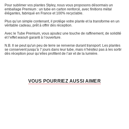
Pour sublimer vos plantes Styley, nous vous proposons désormais un
emballage Premium
: un tube en carton renforcé, avec finitions métal
élégantes, fabriqué en France et 100% recyclable.
Plus qu’un simple contenant, il protège votre plante et la transforme en un
véritable cadeau, prêt à offrir dès réception.
Avec le
Tube Premium
, vous ajoutez une touche de raffinement, de solidité
et l’
effet
waouh
garanti à l’ouverture
.
N.B. Il se peut qu'un peu de terre se renverse durant transport. Les plantes
se conservent jusqu’à 7 jours dans leur tube, mais n’hésitez pas à les sortir
dès réception pour qu’elles profitent de l’air et de la lumière.
VOUS POURRIEZ AUSSI AIMER