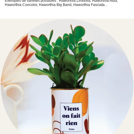
Exemples de variétés possibles : Haworthia Limifolia, Haworthia Alba,
Haworthia Concolor, Haworthia Big Band, Haworthia Fasciata…