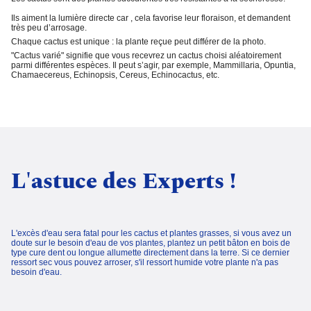
Ils aiment la
lumière directe
car , cela favorise leur floraison, et demandent
très peu d’arrosage
.
Chaque cactus est unique : la plante reçue peut différer de la photo.
"Cactus varié"
signifie que vous recevrez un cactus choisi aléatoirement
parmi différentes espèces. Il peut s’agir, par exemple, Mammillaria, Opuntia,
Chamaecereus, Echinopsis, Cereus, Echinocactus, etc.
L'astuce des Experts !
L'excès d'eau sera fatal pour les cactus et plantes grasses, si vous avez un
doute sur le besoin d'eau de vos plantes, plantez un petit bâton en bois de
type cure dent ou longue allumette directement dans la terre. Si ce dernier
ressort sec vous pouvez arroser, s'il ressort humide votre plante n'a pas
besoin d'eau.