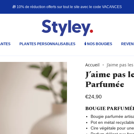
🎁 10% de réduction offerts sur tout le site avec le code
VACANCES
ANTES
PLANTES PERSONNALISABLES
🕯️ NOS BOUGIES
REVEN
Accueil
J’aime pas le
J’aime pas l
Parfumée
€24,90
BOUGIE PARFUMÉ
Bougie parfumée artis
Pot en métal recyclab
Cire végétale pour un
Parfum délicat aux fr