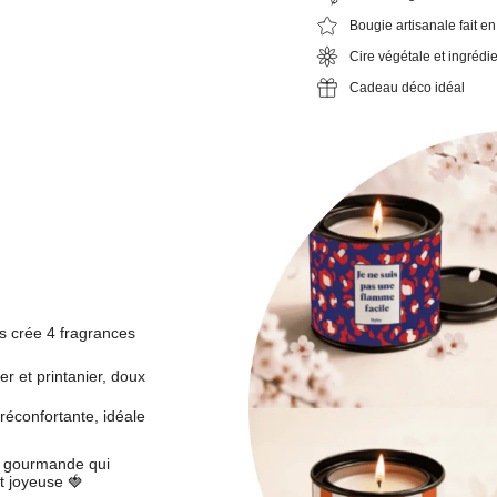
Bougie artisanale fait e
Cire végétale et ingrédi
Cadeau déco idéal
ns crée
4 fragrances
er et printanier, doux
réconfortante, idéale
et gourmande qui
t joyeuse 🍓