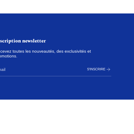
scription newsletter
cevez toutes les nouveautés, des exclusivités et
omotions.
S'INSCRIRE
© Styley 2026
Fait avec amour par Styley 💚