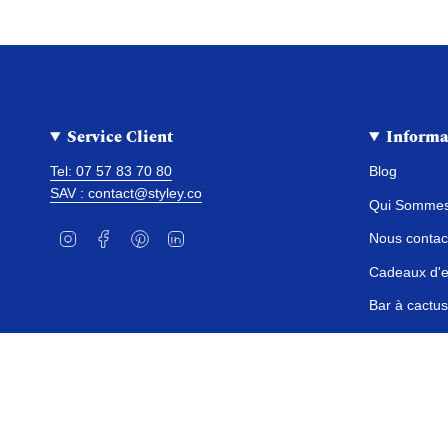
Service Client
Informa
Tel: 07 57 83 70 80
Blog
SAV : contact@styley.co
Qui Sommes
I
F
P
L
Nous contac
n
a
i
i
s
c
n
n
Cadeaux d'e
t
e
t
k
a
b
e
e
Bar à cactus
g
o
r
d
r
o
e
i
Devenir Re
a
k
s
n
m
t
Devise
EUR €