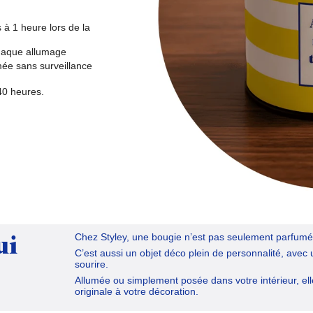
s à
1 heure lors de la
haque allumage
mée sans surveillance
40 heures
.
ui
Chez Styley, une bougie n’est pas seulement parfumé
C’est aussi
un objet déco plein de personnalité
, avec 
sourire.
Allumée ou simplement posée dans votre intérieur, el
originale
à votre décoration.