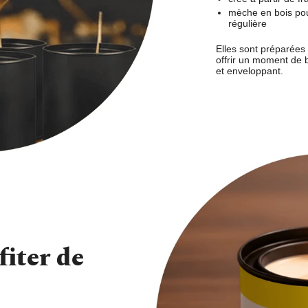
mèche en bois po
régulière
Elles sont préparées
offrir
un moment de b
et enveloppant
.
iter de