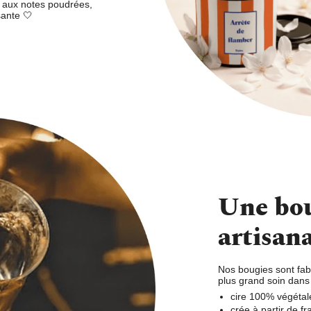
l aux notes poudrées,
sante 🤍
Une bo
artisan
Nos bougies sont fab
plus grand soin dans 
cire 100% végétal
crée à partir de 