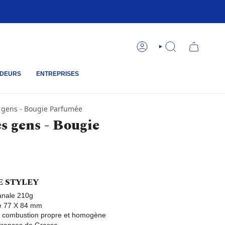
COMPTE
RECHERCHE
DEURS
ENTREPRISES
s gens - Bougie Parfumée
es gens - Bougie
E STYLEY
anale 210g
le 77 X 84 mm
e combustion propre et homogène
agrances de Grasse