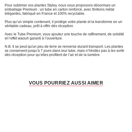
Pour sublimer vos plantes Styley, nous vous proposons désormais un
emballage Premium
: un tube en carton renforcé, avec finitions métal
élégantes, fabriqué en France et 100% recyclable.
Plus qu’un simple contenant, il protège votre plante et la transforme en un
véritable cadeau, prêt à offrir dès réception.
Avec le
Tube Premium
, vous ajoutez une touche de raffinement, de solidité
et l’
effet
waouh
garanti à l’ouverture
.
N.B. Il se peut qu'un peu de terre se renverse durant transport. Les plantes
se conservent jusqu’à 7 jours dans leur tube, mais n’hésitez pas à les sortir
dès réception pour qu’elles profitent de l’air et de la lumière.
VOUS POURRIEZ AUSSI AIMER