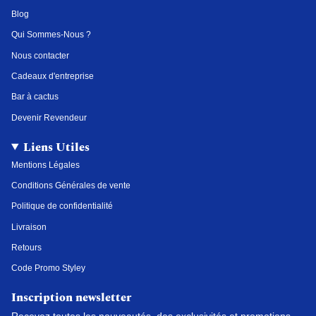
g
o
r
d
Blog
r
o
e
i
a
k
s
n
Qui Sommes-Nous ?
m
t
Nous contacter
Cadeaux d'entreprise
Bar à cactus
Devenir Revendeur
Liens Utiles
Mentions Légales
Conditions Générales de vente
Politique de confidentialité
Livraison
Retours
Code Promo Styley
Inscription newsletter