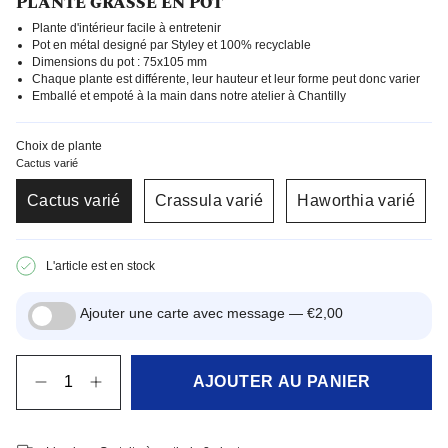
PLANTE GRASSE EN POT
Plante d'intérieur facile à entretenir
Pot en métal designé par Styley et 100% recyclable
Dimensions du pot : 75x105 mm
Chaque plante est différente, leur hauteur et leur forme peut donc varier
Emballé et empoté à la main dans notre atelier à Chantilly
Choix de plante
Cactus varié
Cactus varié
Crassula varié
Haworthia varié
L'article est en stock
Ajouter une carte avec message —
€2,00
Quantité
AJOUTER AU PANIER