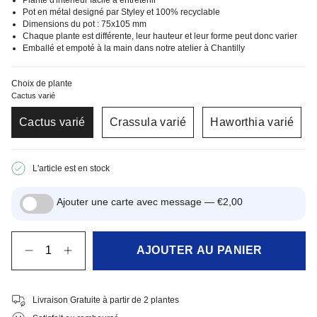
Plante d'intérieur facile à entretenir
Pot en métal designé par Styley et 100% recyclable
Dimensions du pot : 75x105 mm
Chaque plante est différente, leur hauteur et leur forme peut donc varier
Emballé et empoté à la main dans notre atelier à Chantilly
Choix de plante
Cactus varié
Cactus varié
Crassula varié
Haworthia varié
L'article est en stock
Ajouter une carte avec message —
€2,00
Quantité
AJOUTER AU PANIER
Livraison Gratuite à partir de 2 plantes