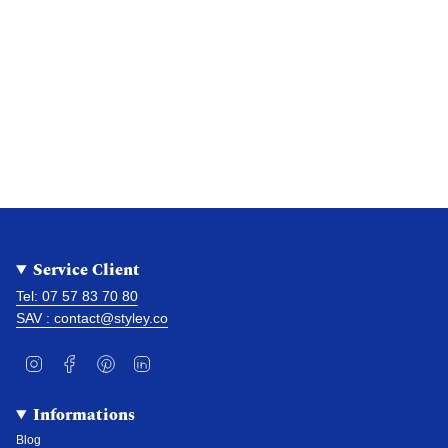
Service Client
Tel: 07 57 83 70 80
SAV : contact@styley.co
I
F
P
L
n
a
i
i
s
c
n
n
t
e
t
k
Informations
a
b
e
e
g
o
r
d
Blog
r
o
e
i