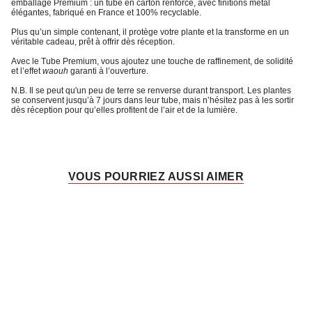
emballage Premium
: un tube en carton renforcé, avec finitions métal
élégantes, fabriqué en France et 100% recyclable.
Plus qu’un simple contenant, il protège votre plante et la transforme en un
véritable cadeau, prêt à offrir dès réception.
Avec le
Tube Premium
, vous ajoutez une touche de raffinement, de solidité
et l’
effet
waouh
garanti à l’ouverture
.
N.B. Il se peut qu'un peu de terre se renverse durant transport. Les plantes
se conservent jusqu’à 7 jours dans leur tube, mais n’hésitez pas à les sortir
dès réception pour qu’elles profitent de l’air et de la lumière.
VOUS POURRIEZ AUSSI AIMER