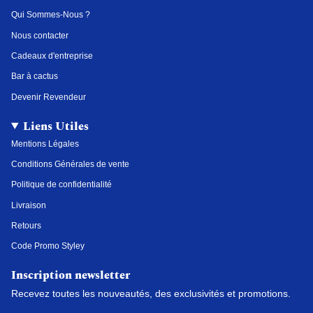
a
k
s
n
Qui Sommes-Nous ?
m
t
Nous contacter
Cadeaux d'entreprise
Bar à cactus
Devenir Revendeur
Liens Utiles
Mentions Légales
Conditions Générales de vente
Politique de confidentialité
Livraison
Retours
Code Promo Styley
Inscription newsletter
Recevez toutes les nouveautés, des exclusivités et promotions.