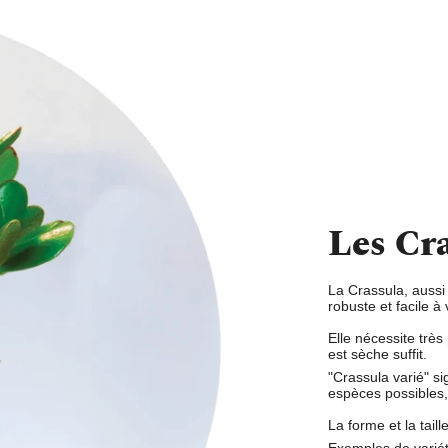
Les Cr
La Crassula,
aussi 
robuste et facile à 
Elle nécessite très
est sèche
suffit.
"Crassula varié"
si
espèces possibles, 
La forme et la tail
Exemples de variét