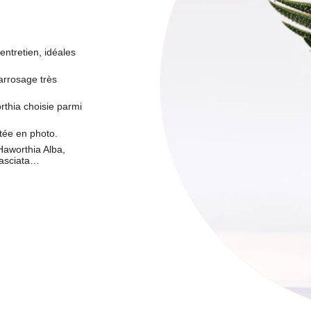
entretien, idéales
rrosage très
rthia choisie parmi
tée en photo.
Haworthia Alba,
Fasciata…