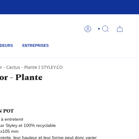
COMPTE
RECHERCHE
DEURS
ENTREPRISES
r - Cactus - Plante I STYLEY.CO
or - Plante
N POT
e à entretenir
ar Styley et 100% recyclable
75x105 mm
rente, leur hauteur et leur forme peut donc varier