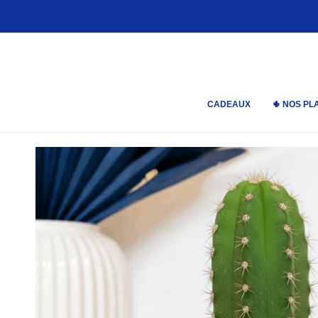
Passer
au
contenu
de
la
page
CADEAUX
🌵 NOS PL