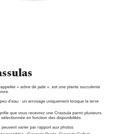
assulas
appelée « arbre de jade », est une
plante succulente
vivre
.
 peu d’eau : un
arrosage uniquement lorsque la terre
gnifie que vous recevrez une Crassula parmi plusieurs
sélectionnée en fonction des disponibilités.
le peuvent varier par rapport aux photos.
és possibles : Crassula Ovata, Crassula Gollum,