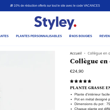
🎁 10% de réduction offerts sur tout le site avec le code
VACANCES
ANTES
PLANTES PERSONNALISABLES
🕯️ NOS BOUGIES
REVEN
Accueil
Collègue en o
Collègue en 
€24,90
PLANTE GRASSE E
Plante d'intérieur facil
Pot en métal designé p
Dimensions du pot : 
Chaque plante est diffé