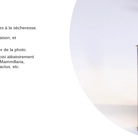
es à la sécheresse.
aison, et
r de la photo.
oisi aléatoirement
 Mammillaria,
ctus, etc.