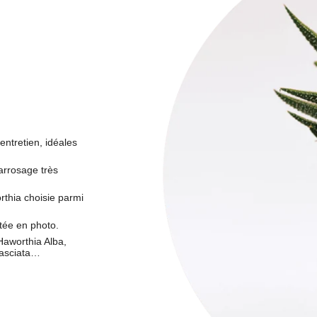
entretien, idéales
rrosage très
rthia choisie parmi
tée en photo.
Haworthia Alba,
Fasciata…