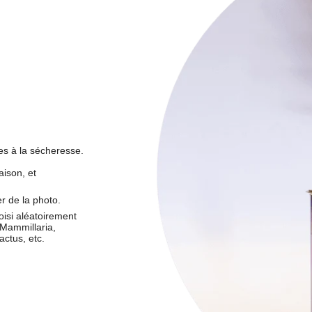
es à la sécheresse.
aison, et
r de la photo.
oisi aléatoirement
 Mammillaria,
ctus, etc.