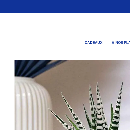
Passer
au
contenu
de
la
page
CADEAUX
🌵 NOS PL