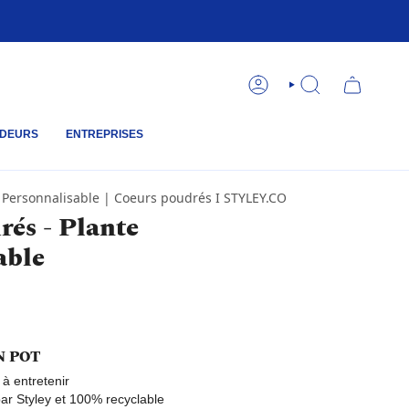
COMPTE
RECHERCHE
DEURS
ENTREPRISES
 Personnalisable | Coeurs poudrés I STYLEY.CO
rés - Plante
able
N POT
e à entretenir
ar Styley et 100% recyclable