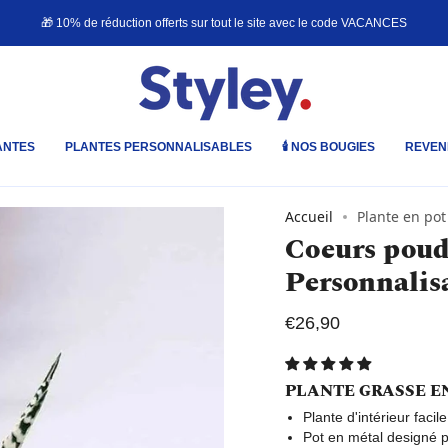
🎁 10% de réduction offerts sur tout le site avec le code
VACANCES
ANTES
PLANTES PERSONNALISABLES
🕯️ NOS BOUGIES
REVEN
Accueil
Plante en pot
Coeurs poud
Personnalis
€26,90
PLANTE GRASSE E
Plante d'intérieur facil
Pot en métal designé p