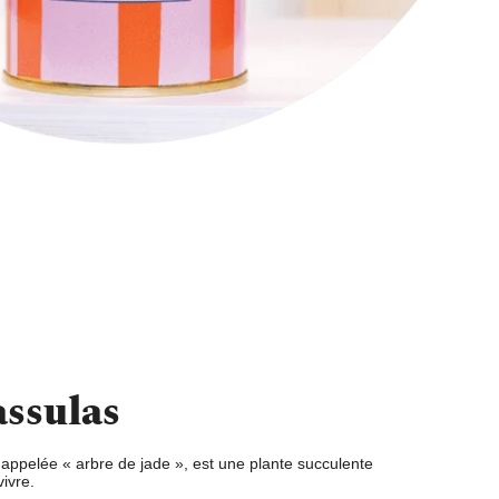
assulas
appelée « arbre de jade », est une
plante succulente
vivre
.