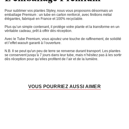
Pour sublimer vos plantes Styley, nous vous proposons désormais un
emballage Premium
: un tube en carton renforcé, avec finitions métal
élégantes, fabriqué en France et 100% recyclable.
Plus qu’un simple contenant, il protège votre plante et la transforme en un
véritable cadeau, prêt à offrir dès réception.
Avec le
Tube Premium
, vous ajoutez une touche de raffinement, de solidité
et l’
effet
waouh
garanti à l’ouverture
.
N.B. Il se peut qu'un peu de terre se renverse durant transport. Les plantes
se conservent jusqu’à 7 jours dans leur tube, mais n’hésitez pas à les sortir
dès réception pour qu’elles profitent de l’air et de la lumière.
VOUS POURRIEZ AUSSI AIMER