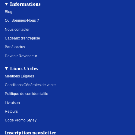
t
e
t
k
Informations
a
b
e
e
g
o
r
d
Blog
r
o
e
i
a
k
s
n
Qui Sommes-Nous ?
m
t
Nous contacter
Cadeaux d'entreprise
Bar à cactus
Devenir Revendeur
Liens Utiles
Mentions Légales
Conditions Générales de vente
Politique de confidentialité
Livraison
Retours
Code Promo Styley
Inscription newsletter