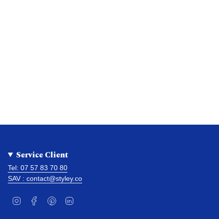
Service Client
Tel: 07 57 83 70 80
SAV : contact@styley.co
I
F
P
L
n
a
i
i
s
c
n
n