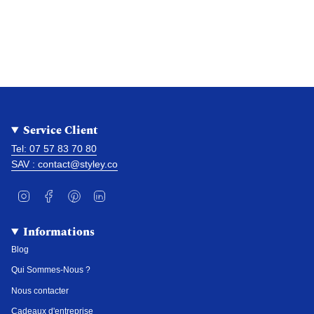
Service Client
Tel: 07 57 83 70 80
SAV : contact@styley.co
I
F
P
L
n
a
i
i
s
c
n
n
t
e
t
k
Informations
a
b
e
e
g
o
r
d
Blog
r
o
e
i
a
k
s
n
Qui Sommes-Nous ?
m
t
Nous contacter
Cadeaux d'entreprise