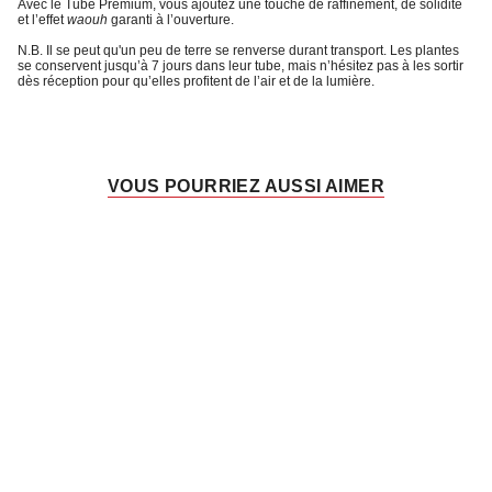
Avec le
Tube Premium
, vous ajoutez une touche de raffinement, de solidité
et l’
effet
waouh
garanti à l’ouverture
.
N.B. Il se peut qu'un peu de terre se renverse durant transport. Les plantes
se conservent jusqu’à 7 jours dans leur tube, mais n’hésitez pas à les sortir
dès réception pour qu’elles profitent de l’air et de la lumière.
VOUS POURRIEZ AUSSI AIMER