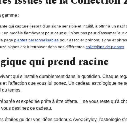
es issues de la Collection
la gamme :
ante qui capture l’esprit d’un signe sensible et intuitif, à offrir à un nat
»
: un modèle flamboyant pour ceux qui n’ont pas peur d’assumer leur côt
 la page
plantes personnalisables
pour associer prénom, signe et phrase
uze signes est à retrouver dans nos différentes
collections de plantes
.
gique qui prend racine
jet vivant qui s’installe durablement dans le quotidien. Chaque re
s et l’affection que vous lui portez. Un cadeau astrologique ne se
l du temps.
rée et expédiée prête à être offerte. Il ne vous reste qu’à chois
i vous destinez ce cadeau.
es étoiles guider vos idées cadeaux. Avec Styley, l’astrologie s’