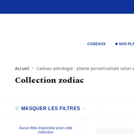
Passer
au
contenu
de
la
page
CADEAUX
🌵 NOS PL
Accueil
Cadeau astrologie : plante personnalisée selon 
Collection zodiac
MASQUER LES FILTRES
Aucun filtre disponible pour cette
collection