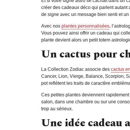
Et si votre signe astro se cachait dans un 
créer des cadeaux déco qui parlent autan
de signe avec un message bien senti et un s
Avec nos
plantes personnalisées
, l’astrol
Vous pouvez ainsi offrir un cadeau qui colle
plante devient alors un petit totem astrologi
Un cactus pour c
La Collection Zodiac associe des
cactus e
Cancer, Lion, Vierge, Balance, Scorpion, S
pot reflètent les traits de caractère embl
Ces petites plantes deviennent rapidement d
salon, dans une chambre ou sur une console
trop au sérieux.
Une idée cadeau a