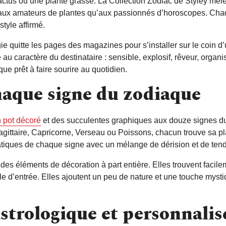
cactus ou une plante grasse. La Collection Zodiac de Styley mêl
t aux amateurs de plantes qu’aux passionnés d’horoscopes. Ch
tyle affirmé.
ogie quitte les pages des magazines pour s’installer sur le coin 
 au caractère du destinataire : sensible, explosif, rêveur, organi
que prêt à faire sourire au quotidien.
haque signe du zodiaque
n pot décoré
et des succulentes graphiques aux douze signes d
agittaire, Capricorne, Verseau ou Poissons, chacun trouve sa p
ématiques de chaque signe avec un mélange de dérision et de ten
es éléments de décoration à part entière. Elles trouvent facile
 d’entrée. Elles ajoutent un peu de nature et une touche mysti
strologique et personnalis