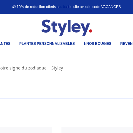
🎁 10% de réduction offerts sur tout le site avec le code
VACANCES
ANTES
PLANTES PERSONNALISABLES
🕯️ NOS BOUGIES
REVEN
votre signe du zodiaque | Styley